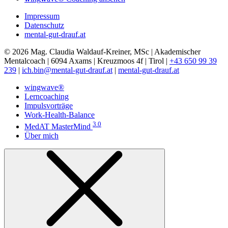
Impressum
Datenschutz
mental-gut-drauf.at
© 2026 Mag. Claudia Waldauf-Kreiner, MSc | Akademischer
Mentalcoach | 6094 Axams | Kreuzmoos 4f | Tirol |
+43 650 99 39
239
|
ich.bin@mental-gut-drauf.at
|
mental-gut-drauf.at
wingwave®
Lerncoaching
Impulsvorträge
Work-Health-Balance
3.0
MedAT MasterMind
Über mich