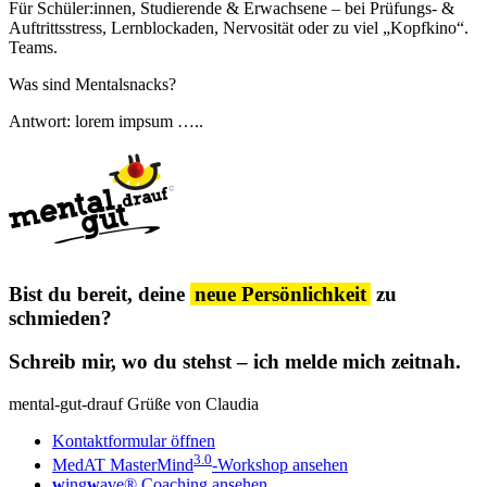
Für Schüler:innen, Studierende & Erwachsene – bei Prüfungs- &
Auftrittsstress, Lernblockaden, Nervosität oder zu viel „Kopfkino“.
Teams.
Was sind Mentalsnacks?
Antwort: lorem impsum …..
Bist du bereit, deine
neue Persönlichkeit
zu
schmieden?
Schreib mir, wo du stehst – ich melde mich zeitnah.
mental-gut-drauf Grüße von
Claudia
Kontaktformular öffnen
3.0
MedAT MasterMind
-Workshop ansehen
w
ing
w
ave® Coaching ansehen