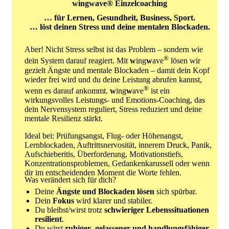
wingwave® Einzelcoaching
… für Lernen, Gesundheit, Business, Sport.
… löst deinen Stress und deine mentalen Blockaden.
Aber! Nicht Stress selbst ist das Problem – sondern wie
®
dein System darauf reagiert. Mit
w
ing
w
ave
lösen wir
gezielt Ängste und mentale Blockaden – damit dein Kopf
wieder frei wird und du deine Leistung abrufen kannst,
®
wenn es darauf ankommt.
w
ing
w
ave
ist ein
wirkungsvolles Leistungs- und Emotions-Coaching, das
dein Nervensystem reguliert, Stress reduziert und deine
mentale Resilienz stärkt.
Ideal bei: Prüfungsangst, Flug- oder Höhenangst,
Lernblockaden, Auftrittsnervosität, innerem Druck, Panik,
Aufschieberitis, Überforderung, Motivationstiefs,
Konzentrationsproblemen, Gedankenkarussell oder wenn
dir im entscheidenden Moment die Worte fehlen.
Was verändert sich für dich?
Deine
Ängste und
Blockaden lösen
sich spürbar.
Dein
Fokus
wird klarer und stabiler.
Du bleibst/wirst trotz
schwieriger Lebenssituationen
resilient
.
Du wirst
ruhiger
,
gelassener und handlungsfähiger
.